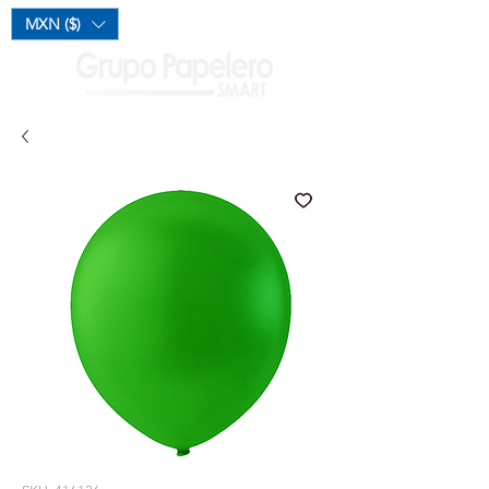
Mi Carrito
MXN ($)