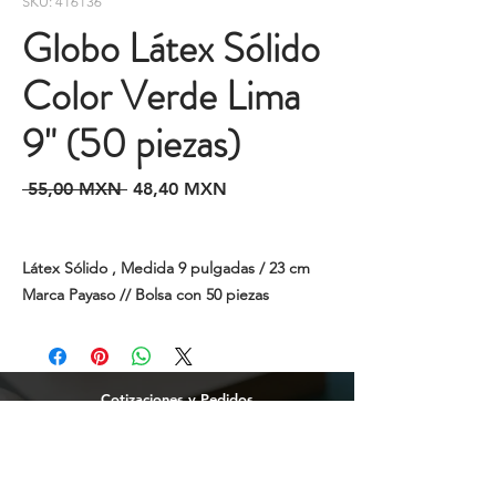
SKU: 416136
Globo Látex Sólido
Color Verde Lima
9" (50 piezas)
Precio
Precio
 55,00 MXN 
48,40 MXN
de
oferta
Látex Sólido , Medida 9 pulgadas / 23 cm
Marca Payaso // Bolsa con 50 piezas
Cotizaciones y Pedidos
Tijuana
(664)
216 95 98
(664) 250 02 29