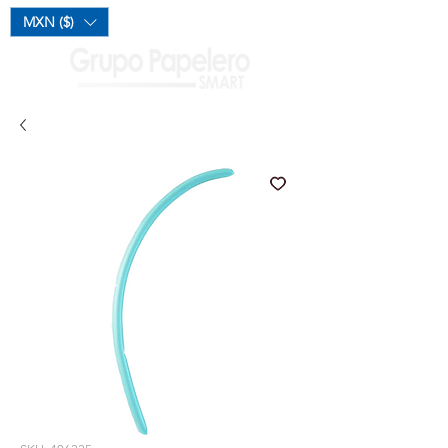
Mi Carrito
MXN ($)