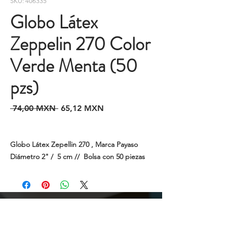
SKU: 406335
Globo Látex
Zeppelin 270 Color
Verde Menta (50
pzs)
Precio
Precio
 74,00 MXN 
65,12 MXN
de
oferta
Globo Látex Zepellin 270 , Marca Payaso
Diámetro 2" / 5 cm // Bolsa con 50 piezas
Cotizaciones y Pedidos
Tijuana