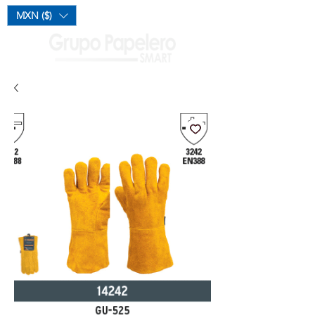
Mi Carrito
MXN ($)