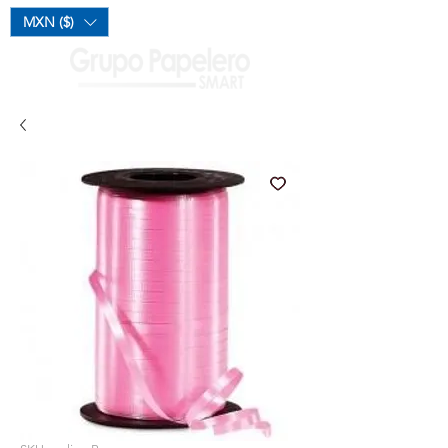
Mi Carrito
MXN ($)