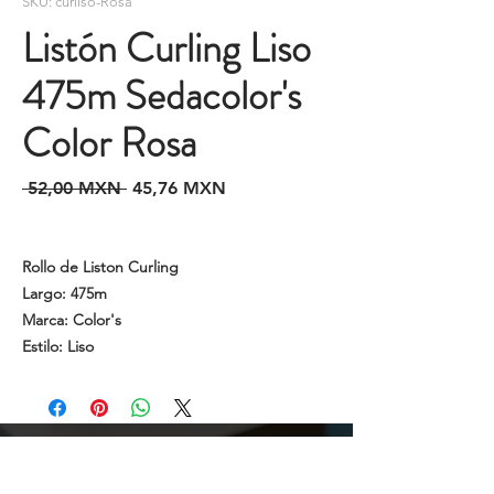
SKU: curliso-Rosa
Listón Curling Liso
475m Sedacolor's
Color Rosa
Precio
Precio
 52,00 MXN 
45,76 MXN
de
oferta
Rollo de Liston Curling
Largo: 475m
Marca: Color's
Estilo: Liso
Cotizaciones y Pedidos
Tijuana