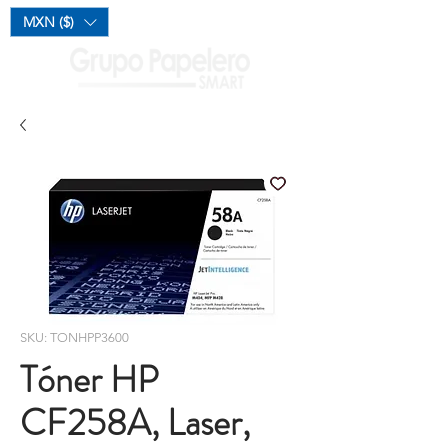
Mi Carrito
MXN ($)
SKU: TONHPP3600
Tóner HP
CF258A, Laser,