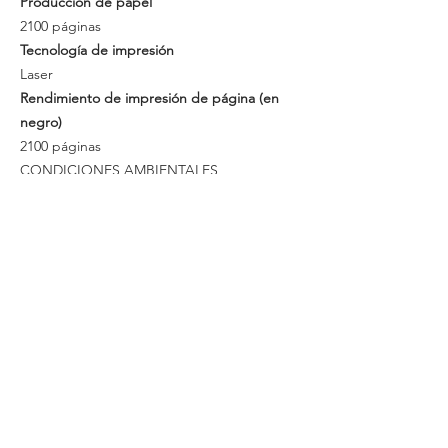
Producción de papel
2100 páginas
Tecnología de impresión
Laser
Rendimiento de impresión de página (en
negro)
2100 páginas
CONDICIONES AMBIENTALES
Intervalo de humedad relativa para
funcionamiento
20 - 80%
Intervalo de temperatura de almacenaje
-20 - 40 °C
VIDEO TUTORIAL