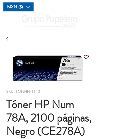
Mi Carrito
MXN ($)
SKU: TONHPP1140
Tóner HP Num
78A, 2100 páginas,
Negro (CE278A)