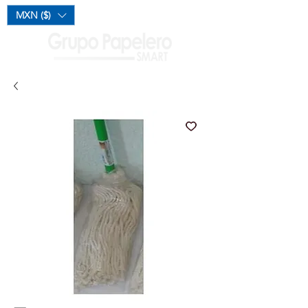
Mi Carrito
MXN ($)