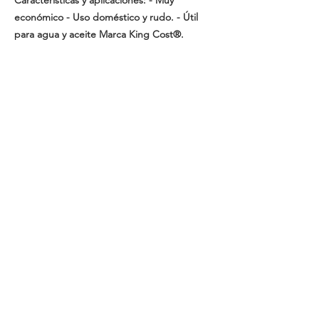
Características y aplicaciones: - Muy
económico - Uso doméstico y rudo. - Útil
para agua y aceite Marca King Cost®.
Cotizaciones y Pedidos
Tijuana
(664)
216 95 98
(664) 250 02 29
Ensenada
664 2169598
Grupo Papelero Smartoner © 2025