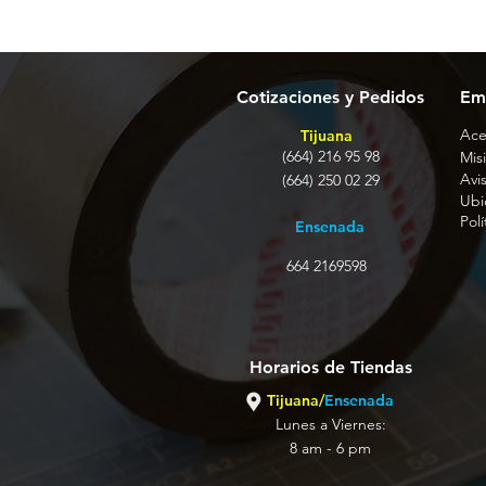
Cotizaciones y Pedidos
Em
Ace
Tijuana
(664) 216 95 98
Misi
Avi
(664) 250 02 29
Ubi
Pol
Ensenada
664 2169598
Horarios de Tiendas
Tijuana/
Ensenada
Lunes a Viernes:
8 am - 6 pm