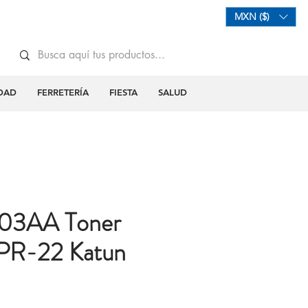
Mi Carrito
Iniciar Sesión
MXN ($)
DAD
FERRETERÍA
FIESTA
SALUD
03AA Toner
PR-22 Katun