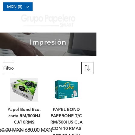
Mi Carrito
MXN ($)
Impresión
Filtro
Papel Bond Bco.
PAPEL BOND
carta RM/500HJ
PAPERONE T/C
CJ/10RMS
RM/500HJS CJA
CON 10 RMAS
recio
Precio de oferta
50,00 MXN
680,00 MXN