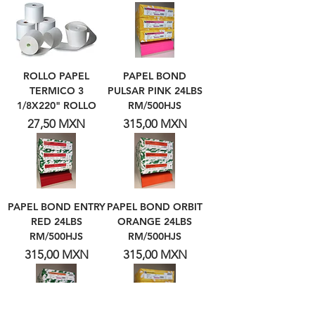
ROLLO PAPEL
PAPEL BOND
TERMICO 3
PULSAR PINK 24LBS
1/8X220" ROLLO
RM/500HJS
Precio
Precio
27,50 MXN
315,00 MXN
PAPEL BOND ENTRY
PAPEL BOND ORBIT
RED 24LBS
ORANGE 24LBS
RM/500HJS
RM/500HJS
Precio
Precio
315,00 MXN
315,00 MXN