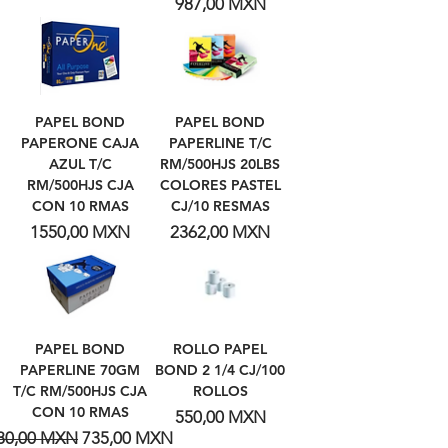
Precio
987,00 MXN
PAPEL BOND
PAPEL BOND
PAPERONE CAJA
PAPERLINE T/C
AZUL T/C
RM/500HJS 20LBS
RM/500HJS CJA
COLORES PASTEL
CON 10 RMAS
CJ/10 RESMAS
Precio
Precio
1550,00 MXN
2362,00 MXN
PAPEL BOND
ROLLO PAPEL
PAPERLINE 70GM
BOND 2 1/4 CJ/100
T/C RM/500HJS CJA
ROLLOS
CON 10 RMAS
Precio
550,00 MXN
recio
Precio de oferta
80,00 MXN
735,00 MXN