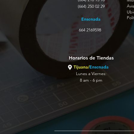
Misi
Avi
(664) 250 02 29
Ubi
Pol
Ensenada
664 2169598
Horarios de Tiendas
Tijuana/
Ensenada
Lunes a Viernes:
8 am - 6 pm