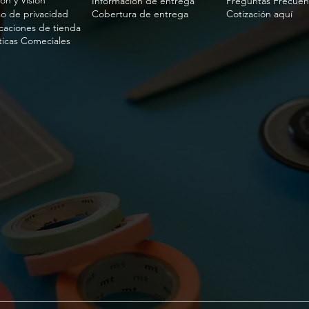
ón y Visión
Información de entrega
Preguntas Frecuen
so de privacidad
Cobertura de entrega
Cotización aquí
caciones de tienda
íticas Comeciales