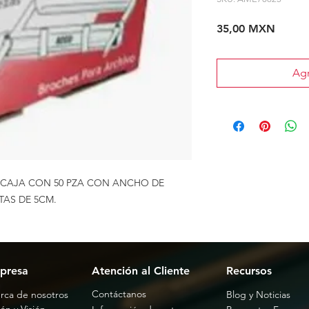
Precio
35,00 MXN
Agr
 CAJA CON 50 PZA CON ANCHO DE
TAS DE 5CM.
presa
Atención al Cliente
Recursos
Contáctanos
rca de nosotros
Blog y Noticias