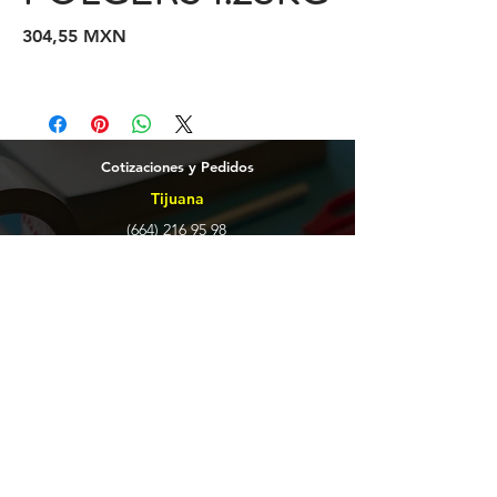
Precio
304,55 MXN
Cotizaciones y Pedidos
Tijuana
(664)
216 95 98
(664) 250 02 29
Ensenada
664 2169598
Grupo Papelero Smartoner © 2025