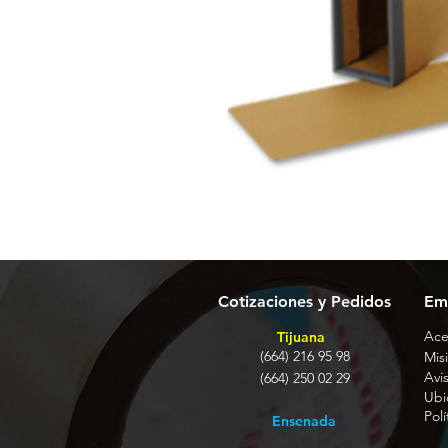
Cotizaciones y Pedidos
Em
Ace
Tijuana
(664) 216 95 98
Misi
Avi
(664) 250 02 29
Ubi
Pol
Ensenada