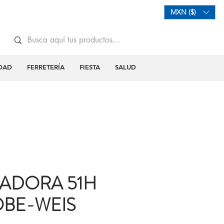
Mi Carrito
Iniciar Sesión
MXN ($)
DAD
FERRETERÍA
FIESTA
SALUD
ADORA 51H
OBE-WEIS