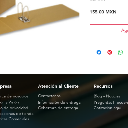
Preci
155,00 MXN
Agr
presa
Atención al Cliente
Recursos
Contáctanos
rca de nosotros
Blog y Noticias
ón y Visión
Información de entrega
Preguntas Frecuen
so de privacidad
Cobertura de entrega
Cotización aquí
caciones de tienda
íticas Comeciales