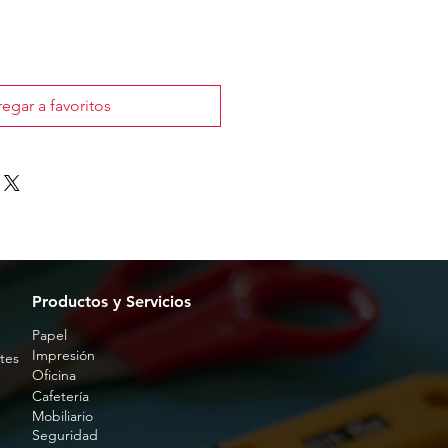
o
egar a favoritos
Productos y Servicios
Papel
Impresión
tes
Oficina
Cafetería
Mobiliario
Seguridad