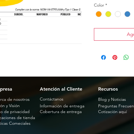
Color
*
Agr
presa
Atención al Cliente
Recursos
Contáctanos
rca de nosotros
Blog y Noticias
ón y Visión
Información de entrega
Preguntas Frecuen
so de privacidad
Cobertura de entrega
Cotización aquí
caciones de tienda
íticas Comeciales