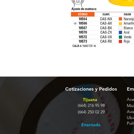
Cotizaciones y Pedidos
Em
Ace
Tijuana
(664) 216 95 98
Misi
Avi
(664) 250 02 29
Ubi
Pol
Ensenada