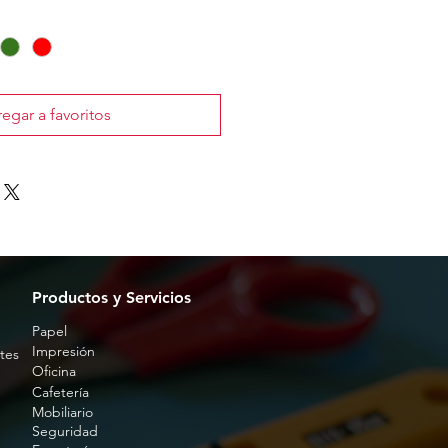
egar a favoritos
Productos y Servicios
Papel
Impresión
tes
Oficina
Cafetería
Mobiliario
Seguridad