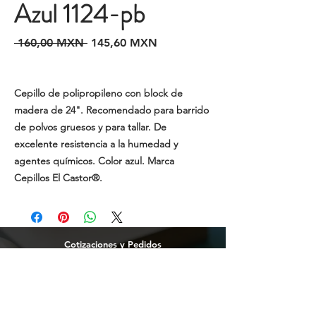
Azul 1124-pb
Precio
Precio
 160,00 MXN 
145,60 MXN
de
oferta
Cepillo de polipropileno con block de
madera de 24". Recomendado para barrido
de polvos gruesos y para tallar. De
excelente resistencia a la humedad y
agentes químicos. Color azul. Marca
Cepillos El Castor®.
Cotizaciones y Pedidos
Tijuana
(664)
216 95 98
(664) 250 02 29