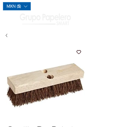
Mi Carrito
MXN ($)