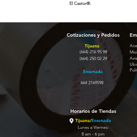
El Castor®.
Cotizaciones y Pedidos
Em
Ace
Tijuana
(664) 216 95 98
Misi
Avi
(664) 250 02 29
Ubi
Pol
Ensenada
664 2169598
Horarios de Tiendas
Tijuana/
Ensenada
Lunes a Viernes:
8 am - 6 pm