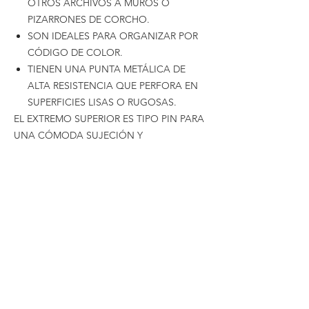
OTROS ARCHIVOS A MUROS O
PIZARRONES DE CORCHO.
SON IDEALES PARA ORGANIZAR POR
CÓDIGO DE COLOR.
TIENEN UNA PUNTA METÁLICA DE
ALTA RESISTENCIA QUE PERFORA EN
SUPERFICIES LISAS O RUGOSAS.
EL EXTREMO SUPERIOR ES TIPO PIN PARA
UNA CÓMODA SUJECIÓN Y
COLOCACIÓN
DE TONOS BRILLANTES
Cotizaciones y Pedidos
Tijuana
(664)
216 95 98
(664) 250 02 29
Ensenada