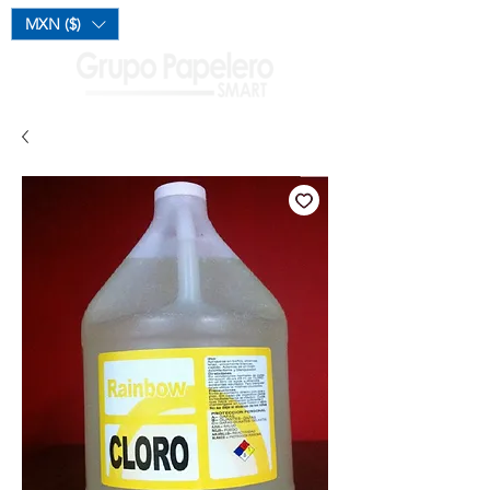
Mi Carrito
MXN ($)