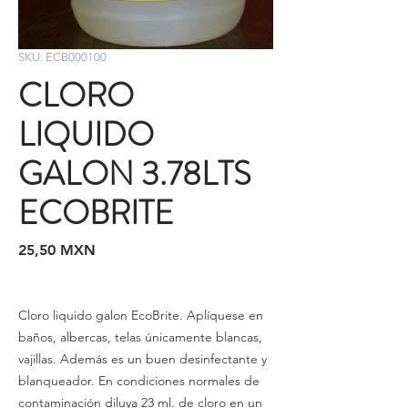
SKU: ECB000100
CLORO
LIQUIDO
GALON 3.78LTS
ECOBRITE
Precio
25,50 MXN
Cloro liquido galon EcoBrite. Aplíquese en
baños, albercas, telas únicamente blancas,
vajillas. Además es un buen desinfectante y
blanqueador. En condiciones normales de
contaminación diluya 23 ml. de cloro en un