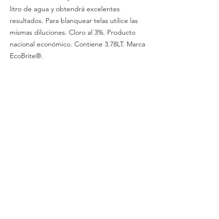
litro de agua y obtendrá excelentes
resultados. Para blanquear telas utilice las
mismas diluciones. Cloro al 3%. Producto
nacional económico. Contiene 3.78LT. Marca
EcoBrite®.
Cotizaciones y Pedidos
Tijuana
(664)
216 95 98
(664) 250 02 29
Ensenada
664 2169598