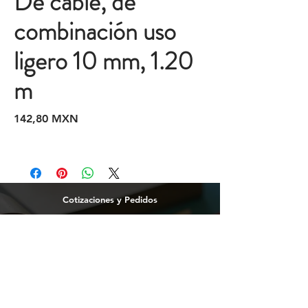
De cable, de
combinación uso
ligero 10 mm, 1.20
m
Precio
142,80 MXN
Cotizaciones y Pedidos
Tijuana
(664)
216 95 98
(664) 250 02 29
Ensenada
664 2169598