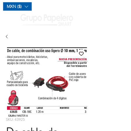
Mi Carrito
MXN ($)
SKU: 43925