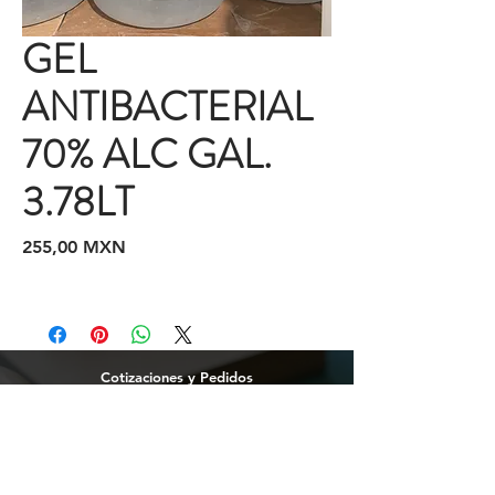
GEL
ANTIBACTERIAL
70% ALC GAL.
3.78LT
Precio
255,00 MXN
Cotizaciones y Pedidos
Tijuana
(664)
216 95 98
(664) 250 02 29