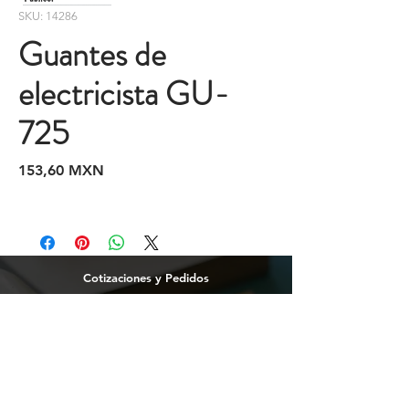
SKU: 14286
Guantes de
electricista GU-
725
Precio
153,60 MXN
Cotizaciones y Pedidos
Tijuana
(664)
216 95 98
(664) 250 02 29
Ensenada