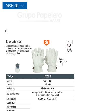
Mi Carrito
MXN ($)