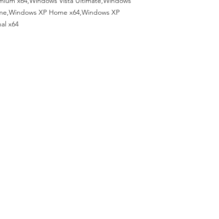
ium x64,Windows Vista Ultimate,Windows
Home,Windows XP Home x64,Windows XP
al x64