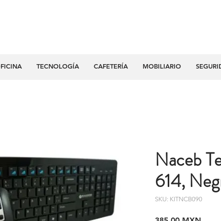
FICINA
TECNOLOGÍA
CAFETERÍA
MOBILIARIO
SEGURI
Naceb T
614, Neg
SKU: KITNCB090
Preci
385,00 MXN