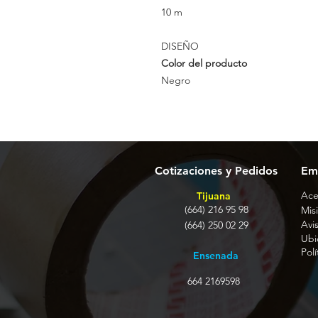
10 m
DISEÑO
Color del producto
Negro
Cotizaciones y Pedidos
Em
Ace
Tijuana
(664) 216 95 98
Misi
Avi
(664) 250 02 29
Ubi
Pol
Ensenada
664 2169598