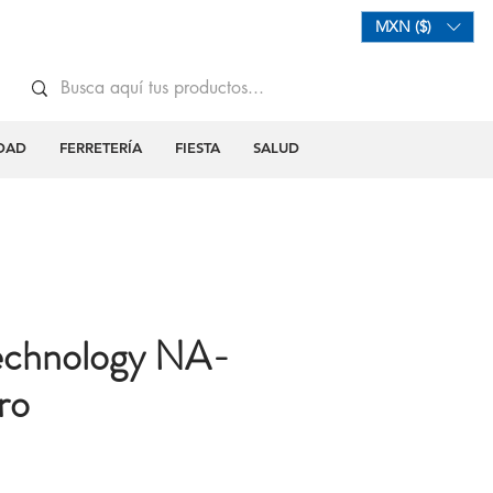
Mi Carrito
Iniciar Sesión
MXN ($)
DAD
FERRETERÍA
FIESTA
SALUD
echnology NA-
ro
o