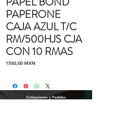
PAPEL BOND
PAPERONE
CAJA AZUL T/C
RM/500HJS CJA
CON 10 RMAS
Precio
1550,00 MXN
Cotizaciones y Pedidos
Tijuana
(664)
216 95 98
(664) 250 02 29