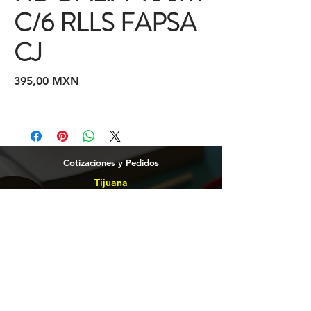
C/6 RLLS FAPSA
CJ
Precio
395,00 MXN
Cotizaciones y Pedidos
Tijuana
(664)
216 95 98
(664) 250 02 29
Ensenada
664 2169598