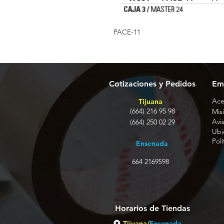
PACE-11
Cotizaciones y Pedidos
Em
Ace
Tijuana
(664) 216 95 98
Misi
Avi
(664) 250 02 29
Ubi
Pol
Ensenada
664 2169598
Horarios de Tiendas
Tijuana/
Ensenada