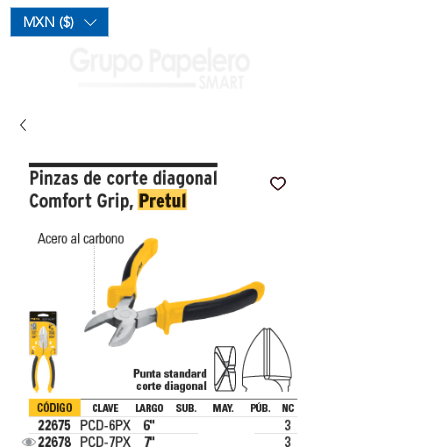
Mi Carrito
MXN ($)