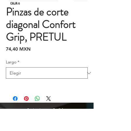
Pinzas de corte
diagonal Confort
Grip, PRETUL
Precio
74,40 MXN
Largo
*
Cotizaciones y Pedidos
Tijuana
(664)
216 95 98