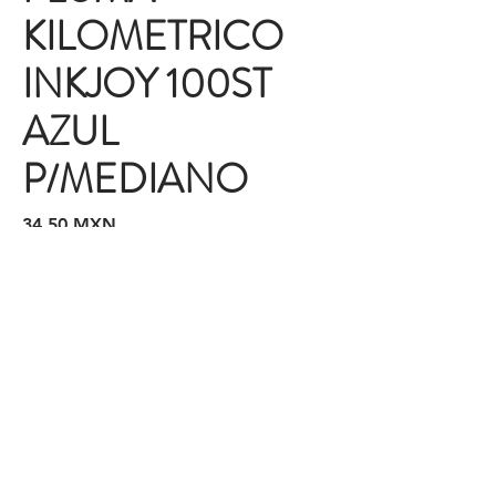
KILOMETRICO
INKJOY 100ST
AZUL
P/MEDIANO
Precio
34,50 MXN
Cotizaciones y Pedidos
Tijuana
(664)
216 95 98
(664) 250 02 29
Ensenada