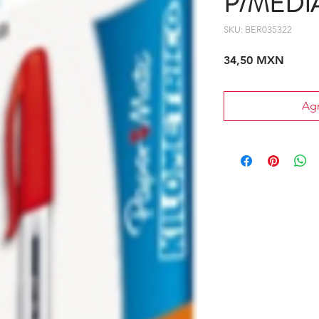
P/MED
SKU: BER035322
Precio
34,50 MXN
Agr