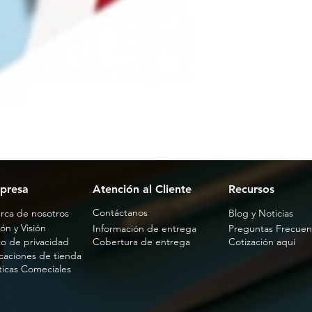
presa
Atención al Cliente
Recursos
Contáctanos
rca de nosotros
Blog y Noticias
ón y Visión
Información de entrega
Preguntas Frecuen
so de privacidad
Cobertura de entrega
Cotización aquí
caciones de tienda
íticas Comeciales