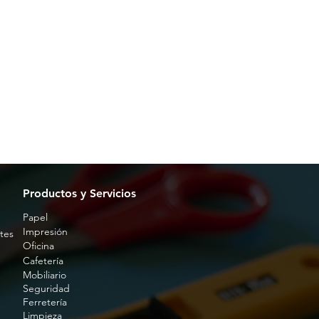
Productos y Servicios
Papel
Impresión
tes
Oficina
Cafetería
Mobiliario
Seguridad
Ferretería
Limpieza