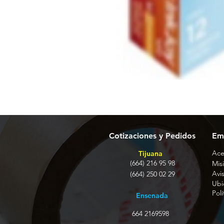
Cotizaciones y Pedidos
Em
Ace
Tijuana
(664) 216 95 98
Misi
Avi
(664) 250 02 29
Ubi
Pol
Ensenada
664 2169598