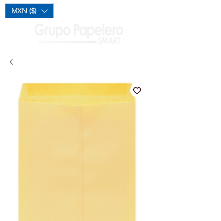
Mi Carrito
MXN ($)