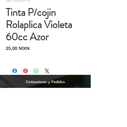
SKU: AZR587VI
Tinta P/cojin
Rolaplica Violeta
60cc Azor
Precio
25,00 MXN
Cotizaciones y Pedidos
Tijuana
(664)
216 95 98
(664) 250 02 29
Ensenada
664 2169598