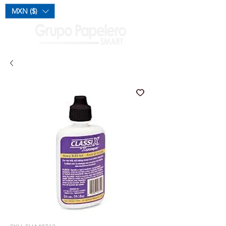
Mi Carrito
MXN ($)