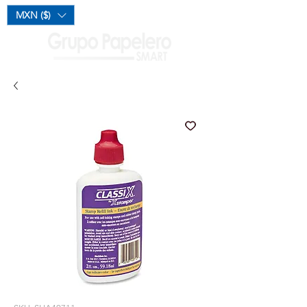
Mi Carrito
MXN ($)