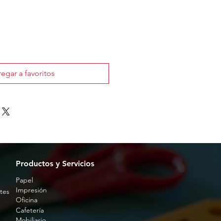
o
egar a favoritos
Productos y Servicios
Papel
Impresión
tes
Oficina
Cafetería
Mobiliario