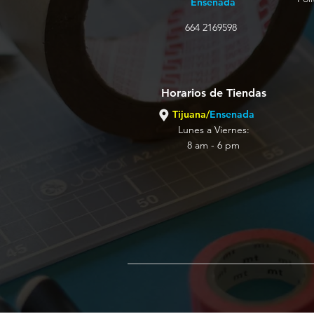
Ensenada
664 2169598
Horarios de Tiendas
Tijuana/
Ensenada
Lunes a Viernes:
8 am - 6 pm