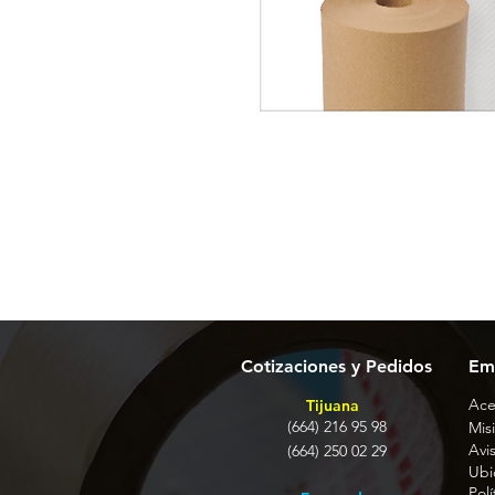
Cotizaciones y Pedidos
Em
Ace
Tijuana
(664) 216 95 98
Misi
Avi
(664) 250 02 29
Ubi
Pol