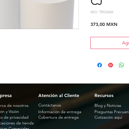
CJ
SKU: TR03606
Preci
373,00 MXN
Agr
presa
Atención al Cliente
Recursos
Contáctanos
rca de nosotros
Blog y Noticias
ón y Visión
Información de entrega
Preguntas Frecuen
so de privacidad
Cobertura de entrega
Cotización aquí
caciones de tienda
íticas Comeciales