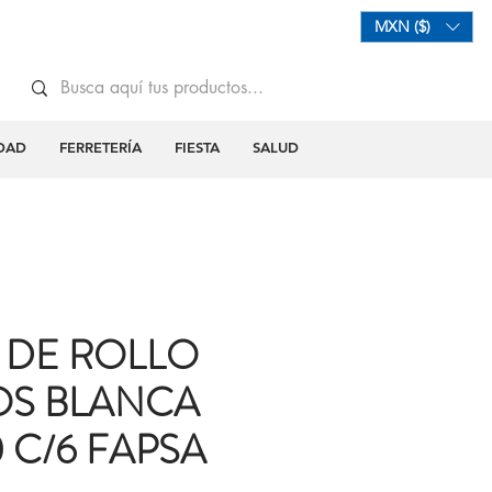
Mi Carrito
Iniciar Sesión
MXN ($)
DAD
FERRETERÍA
FIESTA
SALUD
 DE ROLLO
OS BLANCA
 C/6 FAPSA